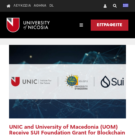
Skip
ΛΕΥΚΩΣΊΑ
ΑΘΉΝΑ
DL
to
content
ΕΓΓΡΑΦΕΙΤΕ
Toggle
Navigation
ΑΝΑΚΑΛΥΨΤΕ TO UNIC
ΣΠΟΥΔΕΣ
ΕΡΕΥΝΑ
UNIC HEALTH
ΕΠΙΚΟΙΝΩΝΙΑ
UNIC and University of Macedonia (UOM)
Receive SUI Foundation Grant for Blockchain