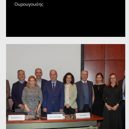
Ουρουγουάης