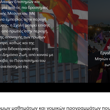
λιτικών Επιστημών και
 μία από τις πιο δραστήριες
λικής Μεσογείου. Με
νια εμπειρίας στην παροχή
υσης, η Σχολή μπορεί επίσης
ά από πρωτιές στην περιοχή,
ης απονομής των πρώτων
προ, καθώς και της
τ
μου διδακτορικού στη
Εργοδ
ι Δημόσια Ζωή, από κοινού με
Μηνών 
οβα, το Πανεπιστήμιο του
τω
Πανεπιστήμιο της
τόμων μαθημάτων και νομικών προγραμμάτων πο