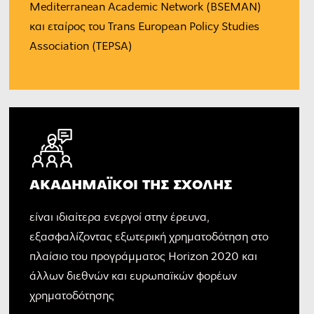
Mediterranean Academic Network (BSEMAN)
και εταίρος του Trans European Policy Studies
Association (TEPSA)
ΑΚΑΔΗΜΑΪΚΟΊ ΤΗΣ ΣΧΟΛΉΣ
είναι ιδιαίτερα ενεργοί στην έρευνα,
εξασφαλίζοντας εξωτερική χρηματοδότηση στο
πλαίσιο του προγράμματος Horizon 2020 και
άλλων διεθνών και ευρωπαϊκών φορέων
χρηματοδότησης