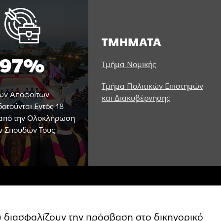
ΤΜΗΜΑΤΑ
97%
Τμήμα Νομικής
Τμήμα Πολιτικών Επιστημών
ων Αποφοίτων
και Διακυβέρνησης
οτούνται Εντός 18
από την Ολοκλήρωση
ν Σπουδών Τους
υ διασφαλίζουν την πρόσβαση στο δικηγορικό