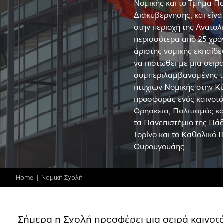
Νομικής και το Τμήμα Πο
Διακυβέρνησης, και είναι
στην περιοχή της Ανατο
περισσότερα από 25 χρό
άριστης νομικής εκπαίδε
να πιστωθεί με μια σειρ
συμπεριλαμβανομένης τ
πτυχίων Νομικής στην Κύ
προσφοράς ενός καινοτό
Θρησκεία, Πολιτισμός κα
τα Πανεπιστήμιο της Πάδ
Τορίνο και το Καθολικό 
Ουρουγουάης.
Home
Νομική Σχολή
Σήμερα η Σχολή προσφέρει μια σειρά καινο