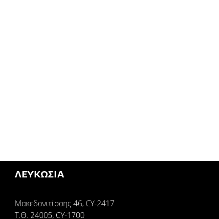
ΛΕΥΚΩΣΙΑ
Μακεδονιτίσσης 46, CY-2417
Τ.Θ. 24005, CY-1700