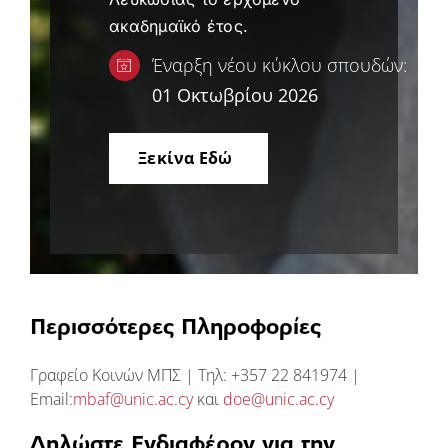
ακαδημαϊκό έτος.
Έν
α
ρξη
νέου
κύκλου
σπ
ουδών
:
01 Οκτωβρίου 2026
Ξεκίνα Εδώ
Περισσότερες Πληροφορίες
Γραφείο Κοινών ΜΠΣ | Τηλ: +357 22 841974 |
Email:
mbaf@unic.ac.cy
και
doe@unic.ac.cy
Δηλώστε Ενδιαφέρον για την