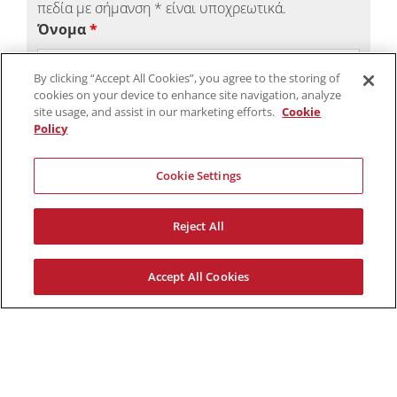
πεδία με σήμανση * είναι υποχρεωτικά.
Όνομα
*
By clicking “Accept All Cookies”, you agree to the storing of
cookies on your device to enhance site navigation, analyze
Επίθετο
*
site usage, and assist in our marketing efforts.
Cookie
Policy
Cookie Settings
Ηλ. Διεύθυνση
*
Reject All
Accept All Cookies
Τηλέφωνο Επικοινωνίας
*
Πρόγραμμα που σας ενδιαφέρει
*