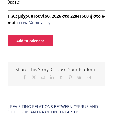
θέσεις.
Π
.
Α
.:
μέχρι 8 Ιουνίου, 2026 στο
22841600
ή
στο
e-
mail:
cceia@unic.ac.cy
Add to calendar
Share This Story, Choose Your Platform!
Facebook
X
Reddit
LinkedIn
Tumblr
Pinterest
Vk
Email
REVISITING RELATIONS BETWEEN CYPRUS AND
THE UK IN AN ERA OF UNCERTAINTY