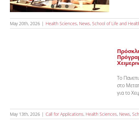
May 20th, 2026
|
Health Sciences
,
News
,
School of Life and Heal
Πρόσκλη
Πρόγραμ
Χειμερι
Το Πανεπι
στο Μετα
για το Χε
May 13th, 2026
|
Call for Applications
,
Health Sciences
,
News
,
Sch