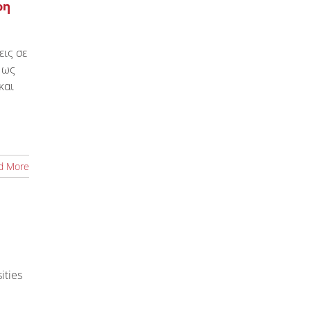
ρη
εις σε
 ως
και
d More
ities