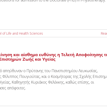
positions for admission to the Doctorate (PhD) in Physiotherapy.
l of Life and Health Sciences
Rea
ίνηση και αίσθημα ευθύνης η Τελετή Αποφοίτησης τ
Επιστημών Ζωής και Υγείας
μό απηύθυναν ο Πρύτανης του Πανεπιστημίου Λευκωσίας,
ς Φίλιππος Πουγιούτας, και ο Κοσμήτορας της Σχολής Επιστη
Υγείας, Καθηγητής Κυριάκος Φελέκκης, καθώς επίσης, οι
σες απόφοιτες.