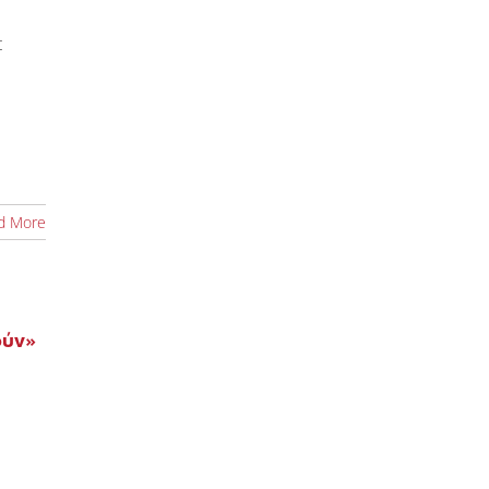
t
d More
ούν»