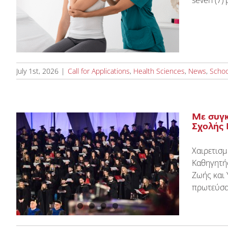
seven (7) 
l
July 1st, 2026
|
Call for Applications
,
Health Sciences
,
News
,
Schoo
Με συγκ
Σχολής 
Χαιρετισ
Καθηγητή
η
Ζωής και 
πρωτεύσα