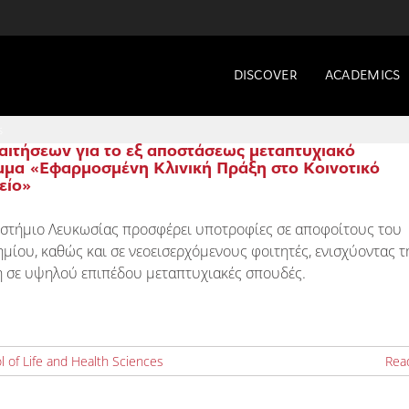
DISCOVER
ACADEMICS
s
αιτήσεων για το εξ αποστάσεως μεταπτυχιακό
μα «Εφαρμοσμένη Κλινική Πράξη στο Κοινοτικό
είο»
ιστήμιο Λευκωσίας προσφέρει υποτροφίες σε αποφοίτους του
μίου, καθώς και σε νεοεισερχόμενους φοιτητές, ενισχύοντας τ
 σε υψηλού επιπέδου μεταπτυχιακές σπουδές.
l of Life and Health Sciences
Rea