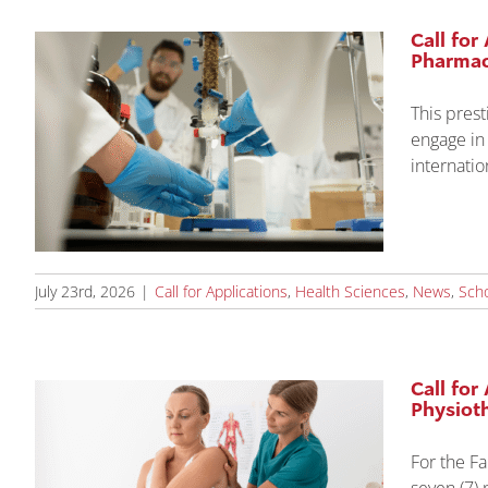
Call for
Pharmace
This pres
engage in
internati
July 23rd, 2026
|
Call for Applications
,
Health Sciences
,
News
,
Scho
Call for
Physiot
For the F