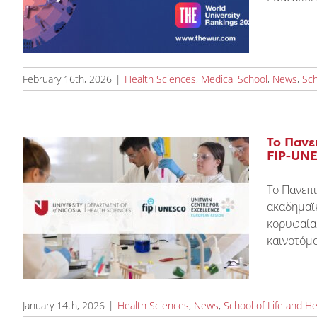
February 16th, 2026
|
Health Sciences
,
Medical School
,
News
,
Sch
Το Πανε
FIP-UNE
Το Πανεπι
ακαδημαϊκ
κορυφαία 
καινοτόμο
January 14th, 2026
|
Health Sciences
,
News
,
School of Life and H