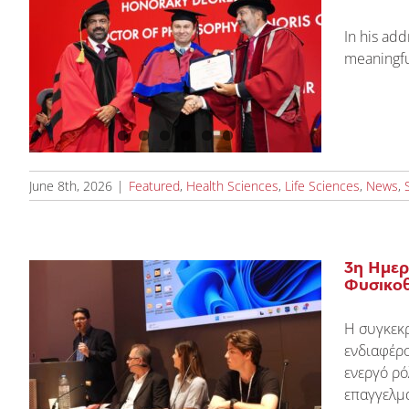
In his add
meaningfu
u
June 8th, 2026
|
Featured
,
Health Sciences
,
Life Sciences
,
News
,
3η Ημερ
Φυσικοθ
Η συγκεκρ
ενδιαφέρο
ενεργό ρό
επαγγελμα