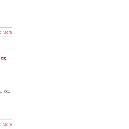
d More
ίας
υ και
d More