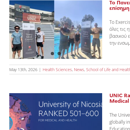
Το Πανε
επίσημη
Το Exerci
όλες τις 
βασικού ε
την ενσω
May 13th, 2026
|
Health Sciences
,
News
,
School of Life and Heal
UNIC Ra
Medical
The Unive
globally i
Education