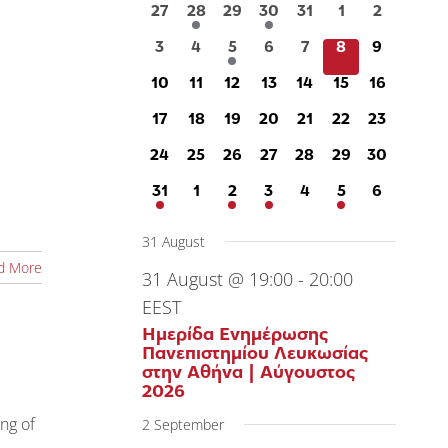
of
0
1
0
1
0
0
0
27
28
29
30
31
1
2
events
event
events
event
events
events
events
0
0
1
0
0
0
0
3
4
5
6
7
8
9
Events
events
events
event
events
events
events
events
0
0
0
0
0
0
0
10
11
12
13
14
15
16
events
events
events
events
events
events
events
0
0
0
0
0
0
0
17
18
19
20
21
22
23
events
events
events
events
events
events
events
0
0
0
0
0
0
0
24
25
26
27
28
29
30
events
events
events
events
events
events
events
1
0
2
1
0
1
0
31
1
2
3
4
5
6
event
events
events
event
events
event
events
31 August
d More
31 August @ 19:00
-
20:00
EEST
Ημερίδα Ενημέρωσης
Πανεπιστημίου Λευκωσίας
στην Αθήνα | Αύγουστος
2026
ng of
2 September