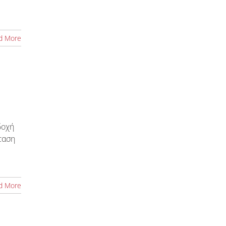
d More
δοχή
ταση
d More