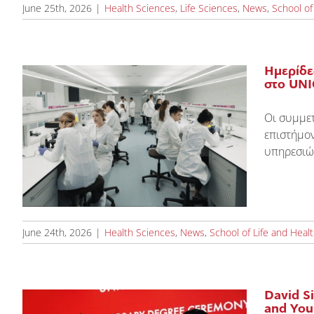
June 25th, 2026
|
Health Sciences
,
Life Sciences
,
News
,
School of
Ημερίδε
στο UNI
Οι συμμετ
επιστήμο
|
υπηρεσιών
June 24th, 2026
|
Health Sciences
,
News
,
School of Life and Heal
David Si
and You 