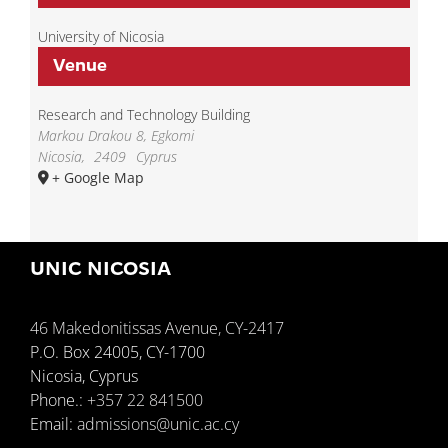
University of Nicosia
Venue
Research and Technology Building
Markou Drakou 8, Egkomi
Nicosia
,
2409
Cyprus
+ Google Map
UNIC NICOSIA
46 Makedonitissas Avenue, CY-2417
P.O. Box 24005, CY-1700
Nicosia, Cyprus
Phone.:
+357 22 841500
Email:
admissions@unic.ac.cy