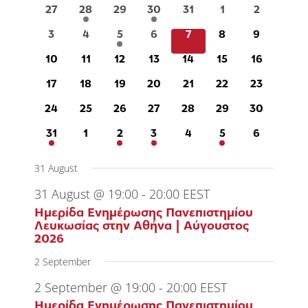
of
0
1
0
1
0
0
0
27
28
29
30
31
1
2
events
event
events
event
events
events
events
Events
0
0
1
0
0
0
0
3
4
5
6
7
8
9
events
events
event
events
events
events
events
0
0
0
0
0
0
0
10
11
12
13
14
15
16
events
events
events
events
events
events
events
0
0
0
0
0
0
0
17
18
19
20
21
22
23
events
events
events
events
events
events
events
0
0
0
0
0
0
0
24
25
26
27
28
29
30
events
events
events
events
events
events
events
1
0
2
1
0
1
0
31
1
2
3
4
5
6
event
events
events
event
events
event
events
31 August
31 August @ 19:00
-
20:00
EEST
Ημερίδα Ενημέρωσης Πανεπιστημίου
Λευκωσίας στην Αθήνα | Αύγουστος
2026
2 September
2 September @ 19:00
-
20:00
EEST
Ημερίδα Ενημέρωσης Πανεπιστημίου