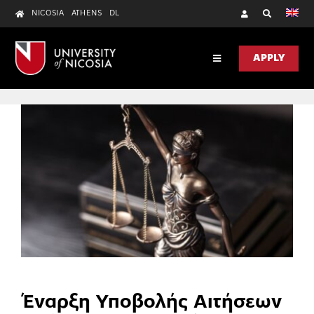
Skip
NICOSIA
ATHENS
DL
to
content
APPLY
Toggle
Navigation
DISCOVER
ACADEMICS
RESEARCH
UNIC HEALTH
CONTACT US
Έναρξη Υποβολής Αιτήσεων