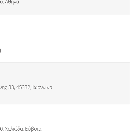
ό, Αθήνα
η
ης 33, 45332, Ιωάννινα
0, Χαλκίδα, Εύβοια