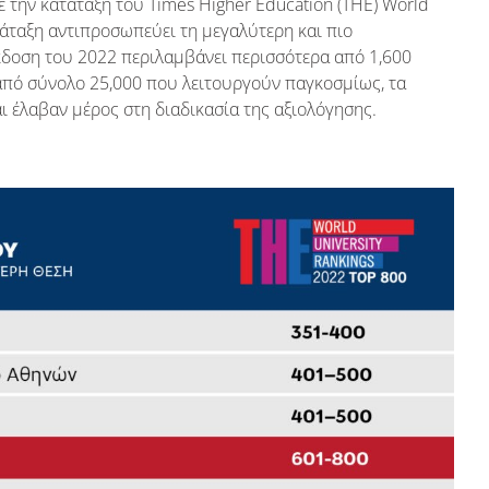
 την κατάταξη του Times Higher Education (THE) World
ατάταξη αντιπροσωπεύει τη μεγαλύτερη και πιο
κδοση του 2022 περιλαμβάνει περισσότερα από 1,600
από σύνολο 25,000 που λειτουργούν παγκοσμίως, τα
ι έλαβαν μέρος στη διαδικασία της αξιολόγησης.