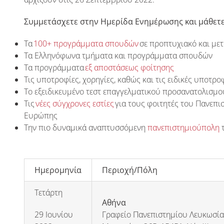
Συμμετάσχετε στην Ημερίδα Ενημέρωσης και μάθετε 
Τα
100+ προγράμματα σπουδών
σε προπτυχιακό και με
Τα Ελληνόφωνα τμήματα και προγράμματα σπουδών
Τα προγράμματα
εξ αποστάσεως φοίτησης
Τις υποτροφίες, χορηγίες, καθώς και τις ειδικές υποτρ
Το εξειδικευμένο τεστ επαγγελματικού προσανατολισμο
Τις
νέες σύγχρονες εστίες
για τους φοιτητές του Πανεπισ
Ευρώπης
Την πιο δυναμικά αναπτυσσόμενη
πανεπιστημιούπολη
τ
Ημερομηνία
Π
εριοχή/Π
όλη
Τετάρτη
Αθήνα
29 Ιουνίου
Γραφείο Πανεπιστημίου Λευκωσία