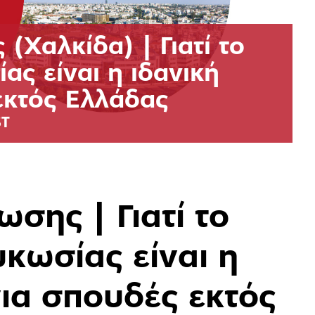
(Χαλκίδα) | Γιατί το
ας είναι η ιδανική
εκτός Ελλάδας
ST
σης | Γιατί το
κωσίας είναι η
για σπουδές εκτός