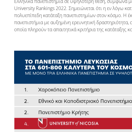
Ελληνικά πανεπιστήμια σε υψηλότερη θέση, σύμφωνα με
University Rankings 2022. Σημειώνεται ότι η εν λόγω κ
πολυεπίπεδη κατάταξη πανεπιστημίων στον κόσμο. Η έ
πανεπιστήμια με αυξημένη ερευνητική δραστηριότητα, 
οποία πληρούν τα απαιτητικά κριτήρια της κατάταξης κα